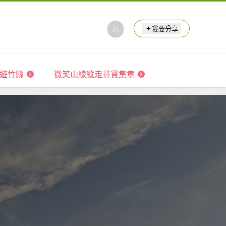
我要分享
 森遊竹縣
微笑山線縱走尋寶集章