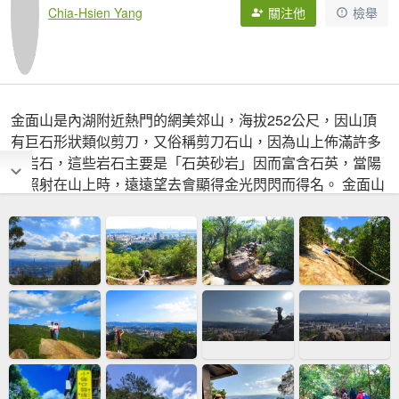
Chia-Hsien Yang
關注他
檢舉
金面山是內湖附近熱門的網美郊山，海拔252公尺，因山頂
有巨石形狀類似剪刀，又俗稱剪刀石山，因為山上佈滿許多
大岩石，這些岩石主要是「石英砂岩」因而富含石英，當陽
光照射在山上時，遠遠望去會顯得金光閃閃而得名。 金面山
頂巨石磷峋，視野廣闊而幽美，可以遠眺內湖的群峰，遠眺
台北市景及松山機場的飛機起降，同時這裡也是許多網美取
景打卡的熱點，許多人都喜歡站在剪刀石上拍攝居高臨下的
照片。站在懸崖高處石頭上，俯瞰山下壯麗景色，還真有種
身心靈都被療癒的感動。