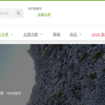
熱門關鍵字
淡蘭古道
友分享
主題活動
專輯
商品
2026
點閱
106次拍手