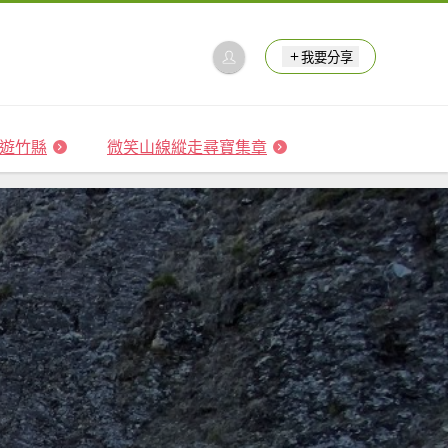
我要分享
 森遊竹縣
微笑山線縱走尋寶集章