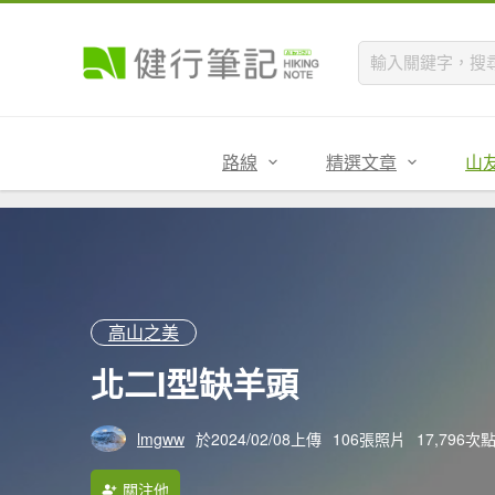
路線
精選文章
山
高山之美
北二I型缺羊頭
lmgww
於2024/02/08上傳
106張照片
17,796次
關注他