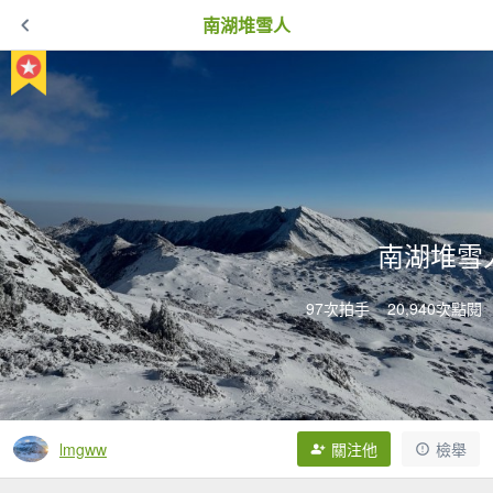
南湖堆雪人
南湖堆雪
97次拍手
20,940次點閱
lmgww
關注他
檢舉