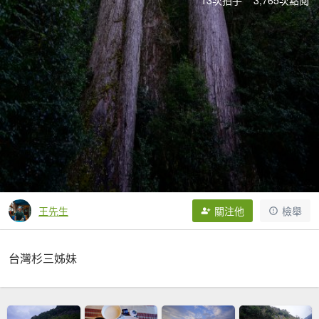
13次拍手
3,765次點閱
王先生
關注他
檢舉
台灣杉三姊妹