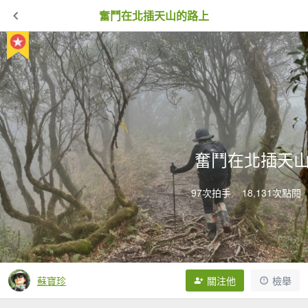
奮鬥在北插天山的路上
奮鬥在北插天
97次拍手
18,131次點閱
蘇寶珍
關注他
檢舉