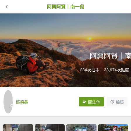
阿興阿賢｜南一段
阿興阿賢｜
234次拍手
33,974次點閱
邱德鑫
關注他
檢舉