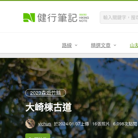
路線
精選文章
山
2023森遊竹縣
大崎棟古道
yichun
於2024/01/07上傳
16張照片
6,098次點閱