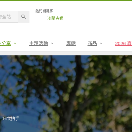
熱門關鍵字
淡蘭古道
友分享
主題活動
專輯
商品
2026
16次拍手