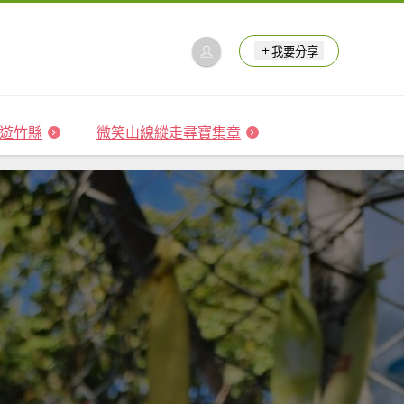
我要分享
 森遊竹縣
微笑山線縱走尋寶集章