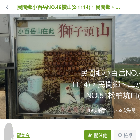
民間鄉小百岳NO.48橫山(2-1114)，民間鄉、二水鄉界小百岳NO.51松柏坑山(2-1067)
民間鄉小百岳NO.4
1114)，民間鄉、
NO.51松柏坑山(2
19次拍手
5,759次點閱
郭銘今
關注他
檢舉