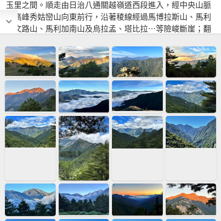
玉里之間。順走由日治八通關越嶺道西段進入，經中央山脈
最高峰秀姑巒山向東前行，沿著稜線經過馬博拉斯山、馬利
亞文路山、馬利加南山及烏拉孟、塔比拉⋯等險峻斷崖；翻
越中央山脈後繼續向東至柔美寬廣的馬布谷、太平谷，最後
從花蓮玉里中平林道出來。你可曾看過：雨後雲散的清新馬
博、夕陽伴雲海覆頂的八通關山、朝陽襯映的秀姑巒山、磅
礡壯濶的南三段、戴著金黃笠頂雲的馬博拉斯山、藍天白雲
中的馬利加南山、飽嚐熱血後的肥胖螞蝗⋯山友笑稱：馬博
比想像中累，比南三段更虐心⋯如果是這樣，準備好體力來
享受馬博之虐吧！