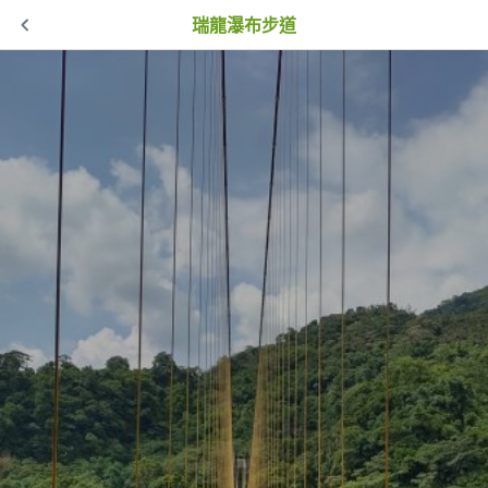
瑞龍瀑布步道