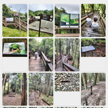
中心，因冷風襲擊，越晚氣溫下降越快，我必須找個地方讓
孩子能暫時休憩且溫暖一點，還好遇到一位好心的員工，詢
問過人員後，可以暫時讓我們待在護理站躲避冷風襲擊，雖
然他也怕會得來一頓挨罵，但還是讓我們先進去待一會兒，
感謝遊客中心的員工們，可以讓我們多待一會兒，等孩子的
爸快速折返爬完4k（共來回8k)取車，真的讓人倍感溫暖，觀
霧真的是個不錯的地方！