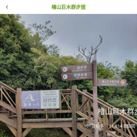
檜山巨木群步道
檜山巨木群
101次拍手
11,914次點閱