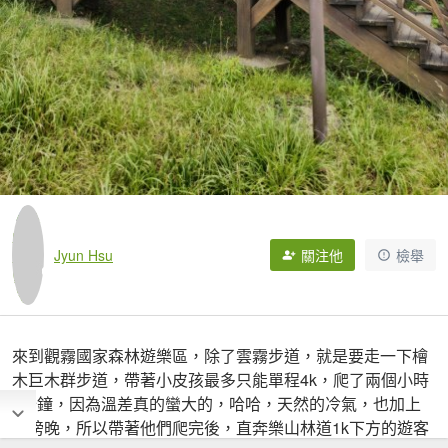
Jyun Hsu
關注他
檢舉
來到觀霧國家森林遊樂區，除了雲霧步道，就是要走一下檜
木巨木群步道，帶著小皮孩最多只能單程4k，爬了兩個小時
7分鐘，因為溫差真的蠻大的，哈哈，天然的冷氣，也加上
近傍晚，所以帶著他們爬完後，直奔樂山林道1k下方的遊客