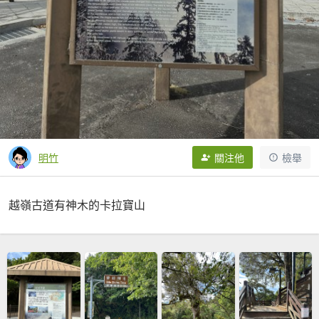
明竹
關注他
檢舉
越嶺古道有神木的卡拉寶山