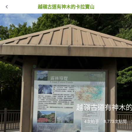
越嶺古道有神木的卡拉寶山
越嶺古道有神木
4次拍手
8,773次點閱