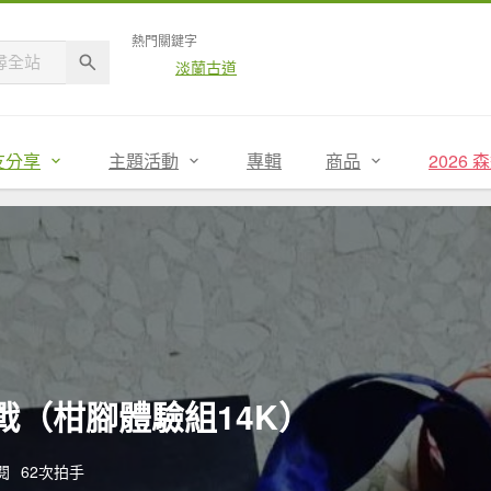
熱門關鍵字
淡蘭古道
友分享
主題活動
專輯
商品
2026
挑戰（柑腳體驗組14K）
閱
62次拍手