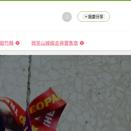
我要分享
 森遊竹縣
微笑山線縱走尋寶集章