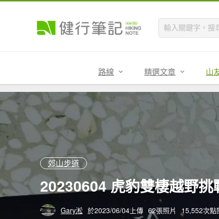
路線
精選文章
山
郊山步道
20230604 虎豹雙棲越野
Gary淞
於2023/06/04上傳
62張照片
15,552次點