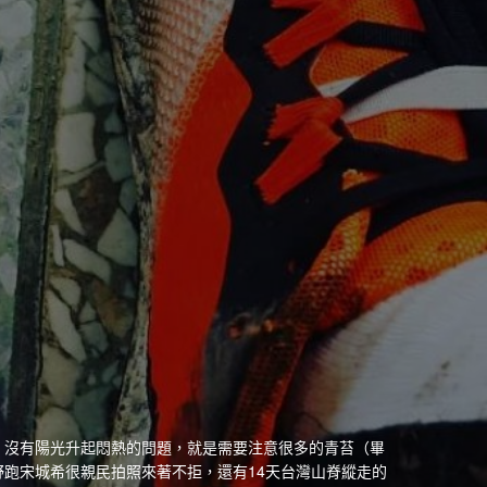
，沒有陽光升起悶熱的問題，就是需要注意很多的青苔（畢
跑宋城希很親民拍照來著不拒，還有14天台灣山脊縱走的