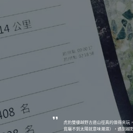
虎豹雙棲越野古道山徑真的值得來玩
竟曬不到太陽就意味潮濕），遇到越野