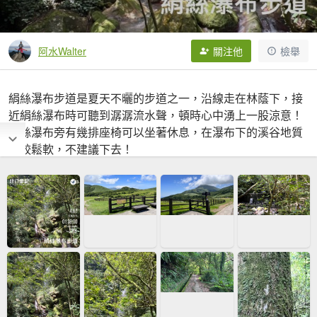
阿水Walter
關注他
檢舉
絹絲瀑布步道是夏天不曬的步道之一，沿線走在林蔭下，接
近絹絲瀑布時可聽到潺潺流水聲，頓時心中湧上一股涼意！
絹絲瀑布旁有幾排座椅可以坐著休息，在瀑布下的溪谷地質
比較鬆軟，不建議下去！