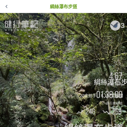
絹絲瀑布步道
絹絲瀑布
22次拍手
6,197次點閱