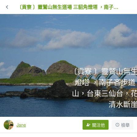
〔貢寮 〕靈鷲山無生道場 三貂角燈塔 ，南子吝步道，獅公髻尾山，台東三仙台，花蓮七星潭，清水斷崖
〔貢寮 〕靈鷲山無生
燈塔 ，南子吝步
山，台東三仙台，
清水斷
751次拍手
44,487次點閱
Jane
關注他
檢舉