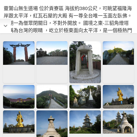
靈鷲山無生道場 位於貢寮區 海拔約380公尺，可眺望福隆海
岸跟太平洋，紅瓦石屋的大殿 有一尊全台唯一玉面左臥佛。
星期一為僧眾閉關日，不對外開放。 國境之東-三貂角燈塔
被稱為台灣的眼睛 ，屹立於極東面向太平洋，是一個極熱門
景點。 南子吝山 位於瑞芳區南雅漁港附近，高度不到200公
尺，山頂有一小平台跟基石。獅公髻尾山 位於平溪坪林與石
碇交界處，因遠觀山形像道士（師公的髮髻尾）而得名，峰
頂海拔840公尺 有二等三角點跟三等三角點。台東三仙台位
於成功鎮東北方，是東海岸第一道陽光灑落的地點，每年元
旦迎接曙光的地方。台灣八大景之一清水斷崖，崖高一千多
公尺，是台灣東海岸的一大奇景