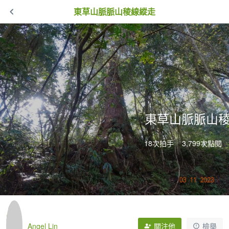
東草山脈脈山稜線縱走
東草山脈脈山
18次拍手
3,799次點閱
Angel Lin
關注他
檢舉