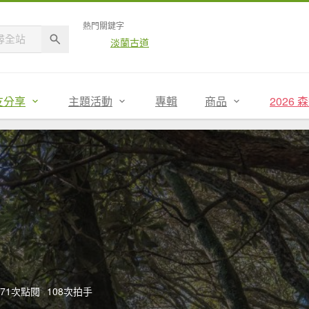
熱門關鍵字
淡蘭古道
友分享
主題活動
專輯
商品
2026
,371次點閱
108次拍手