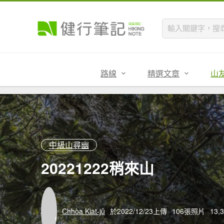
路線
精選文章
山
中級山尋幽
20221222稍來山
Chhòa Kiat-jû
於2022/12/23上傳
106張照片
13