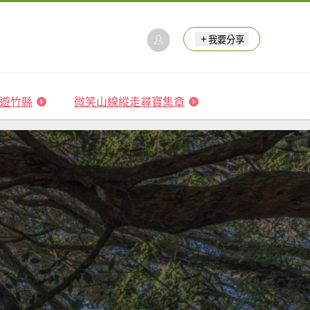
我要分享
 森遊竹縣
微笑山線縱走尋寶集章