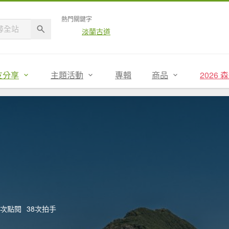
熱門關鍵字
淡蘭古道
友分享
主題活動
專輯
商品
2026
14次點閱
38次拍手