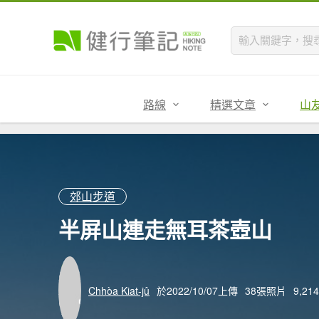
路線
精選文章
山
郊山步道
半屏山連走無耳茶壺山
Chhòa Kiat-jû
於2022/10/07上傳
38張照片
9,2