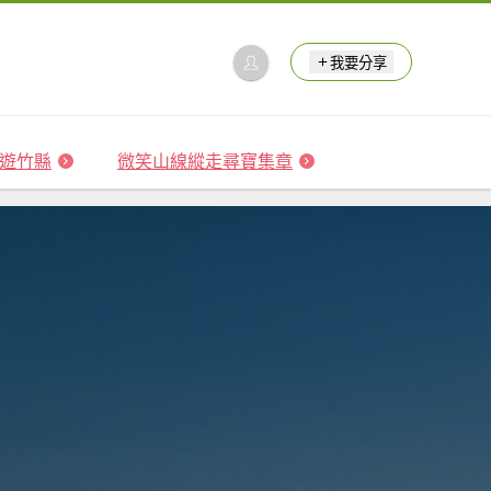
我要分享
 森遊竹縣
微笑山線縱走尋寶集章