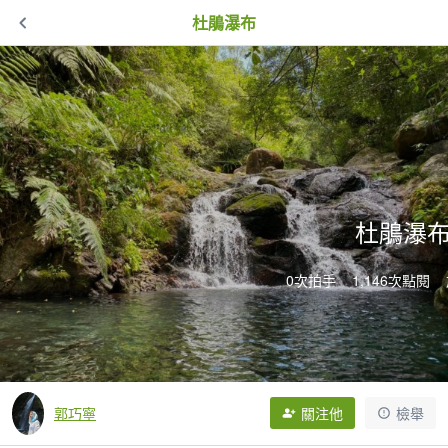
杜鵑瀑布
杜鵑瀑
0次拍手
1,146次點閱
郭巧寧
關注他
檢舉