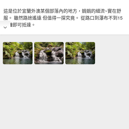
這是位於宜蘭外澳某個部落內的地方，娟娟的細流~實在舒
服。 雖然路途遙遠 但值得一探究竟。 從路口到瀑布不到15
分鐘即可抵達。