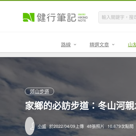
路線
精選文章
山
郊山步道
家鄉的必訪步道：冬山河親水公
小威
於2022/04/09上傳
48張照片
10,679次點閱