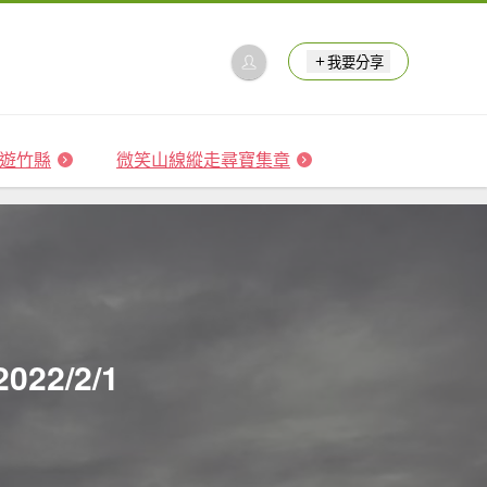
我要分享
 森遊竹縣
微笑山線縱走尋寶集章
2/2/1