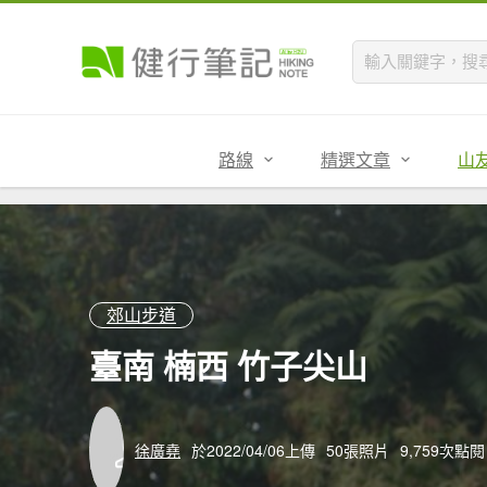
路線
精選文章
山
郊山步道
臺南 楠西 竹子尖山
徐廣堯
於2022/04/06上傳
50張照片
9,759次點閱