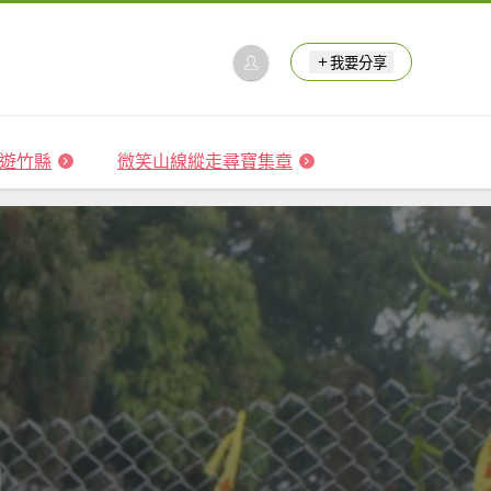
我要分享
 森遊竹縣
微笑山線縱走尋寶集章