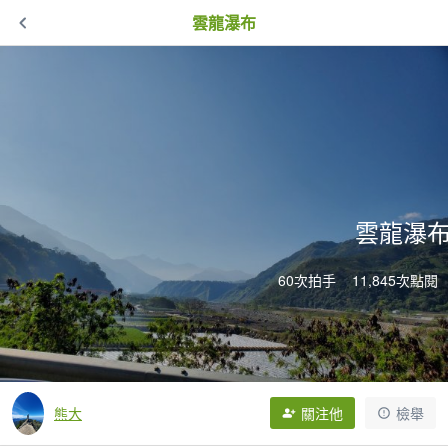
雲龍瀑布
雲龍瀑
60次拍手
11,845次點閱
熊大
關注他
檢舉