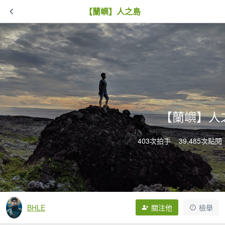
【蘭嶼】人之島
【蘭嶼】人
403次拍手
39,485次點閱
BHLE
關注他
檢舉