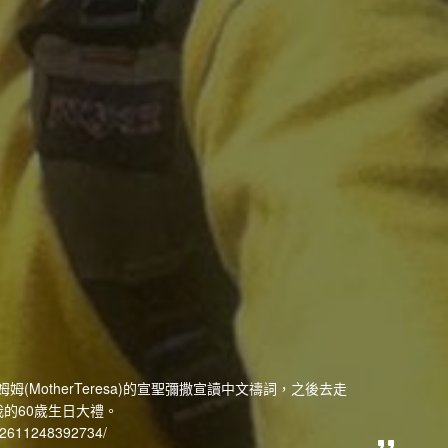
姆(MotherTeresa)的宣聖彌撒宣讀中文禱詞，之後去走
的60歲生日大禮。
122611248392734/