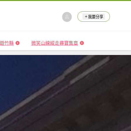
我要分享
 森遊竹縣
微笑山線縱走尋寶集章