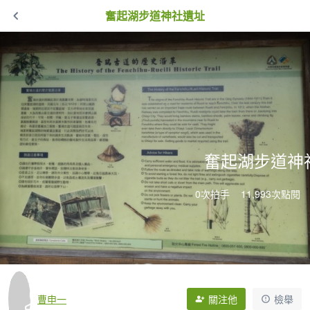
奮起湖步道神社遺址
奮起湖步道神
0次拍手
11,993次點閱
曹申一
關注他
檢舉