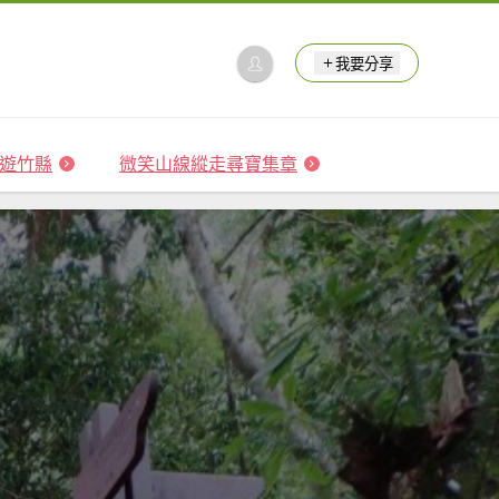
我要分享
 森遊竹縣
微笑山線縱走尋寶集章