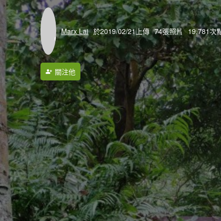
Marx Lai
於2019/02/21上傳
74張照片
19,781次
關注他