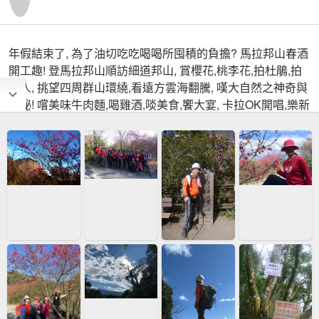
年假結束了, 為了油切吃吃喝喝所囤積的負擔? 馬拉邦山春酒
開工趣! 登馬拉邦山順訪細道邦山, 賞櫻花,桃李花,拍杜鵑,拍
美人, 挑望四周群山環繞,看遠方雲海翻騰, 嘆大自然之神奇與
奧祕! 嚐美味牛肉麵,喝雞酒,啖美食,饗大宴, 卡拉OK開唱,樂新
春!