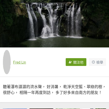
Fred Lin
關注他
檢舉
聽著瀑布潺潺的流水聲， 好消暑， 乾淨天空藍、翠綠的樹，
很舒心， 相隔一年再度到訪， 多了好多來自南方的朋友！