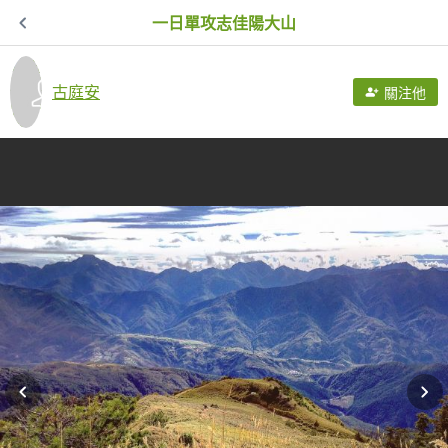
一日單攻志佳陽大山
古庭安
關注他