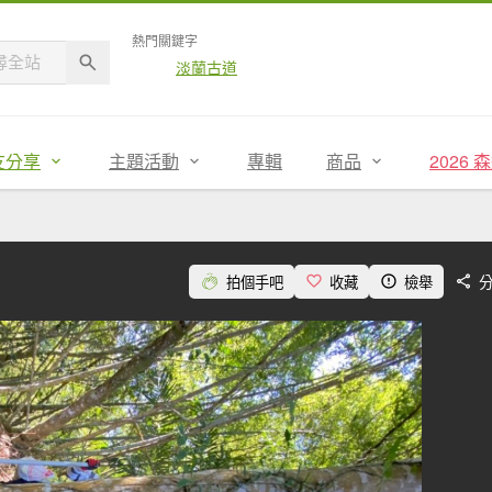
熱門關鍵字
淡蘭古道
友分享
主題活動
專輯
商品
2026
拍個手吧
收藏
檢舉