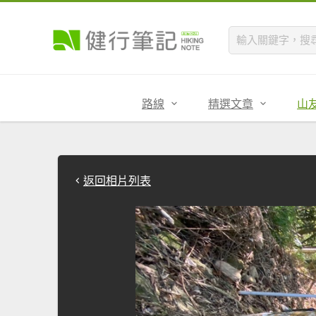
路線
精選文章
山
返回相片列表