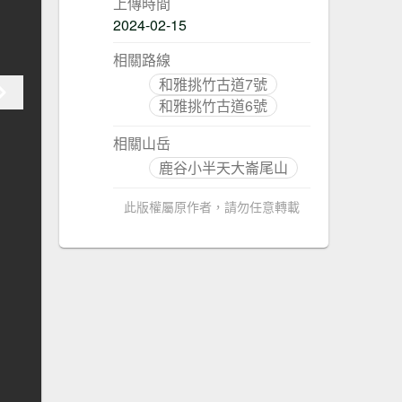
上傳時間
2024-02-15
相關路線
和雅挑竹古道7號
和雅挑竹古道6號
相關山岳
鹿谷小半天大崙尾山
此版權屬原作者，請勿任意轉載