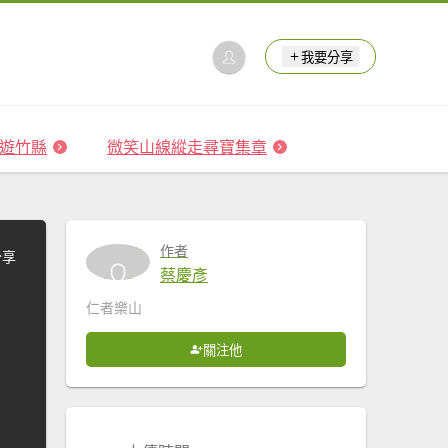
我要分享
 森遊竹縣
微笑山線縱走尋寶集章
作者
分享
蔡慶彥
仁者樂山
關注他