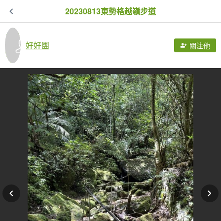
20230813東勢格越嶺步道
好好團
關注他