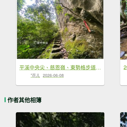
平溪中央尖、慈恩嶺、東勢格步道 O型一圈
*花ㄦ
2026-06-08
作者其他相簿