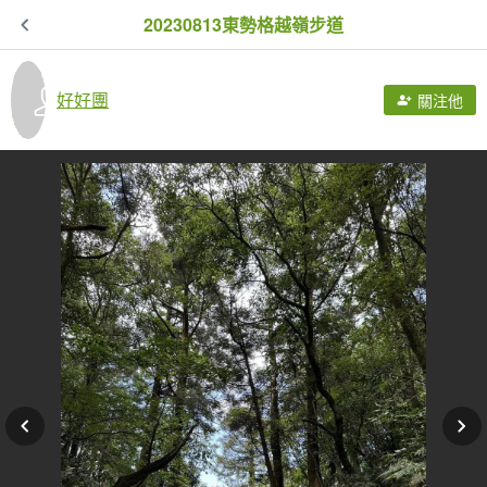
20230813東勢格越嶺步道
好好團
關注他