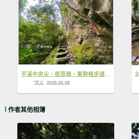
平溪中央尖、慈恩嶺、東勢格步道 O型一圈
*花ㄦ
2026-06-08
作者其他相簿