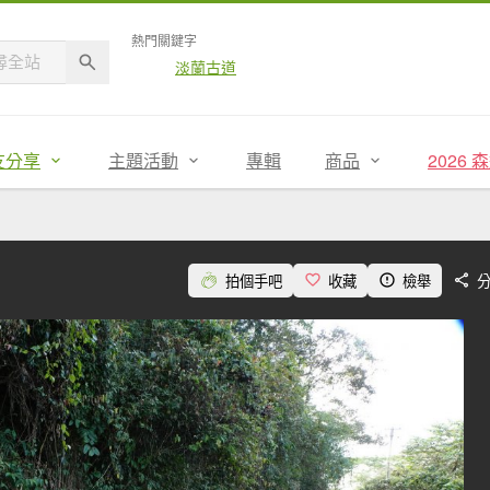
熱門關鍵字
淡蘭古道
友分享
主題活動
專輯
商品
2026
拍個手吧
收藏
檢舉