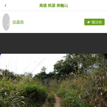
高雄 桃源 美輪山
徐廣堯
關注他