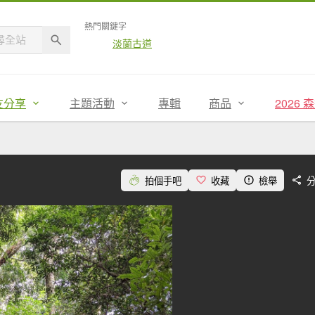
熱門關鍵字
淡蘭古道
友分享
主題活動
專輯
商品
2026
拍個手吧
收藏
檢舉