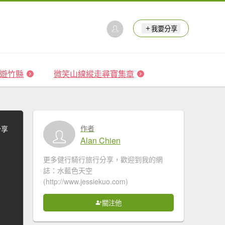
我要分享
 森遊竹縣
微笑山線縱走尋寶集章
作者
分享
Alan Chien
更多健行騎行旅行分享，歡迎到我的網
誌：水藍色天空
(http://www.jessiekuo.com)
關注他