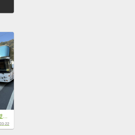
20260322[公車]石壁山&嘉南雲峰
03-22