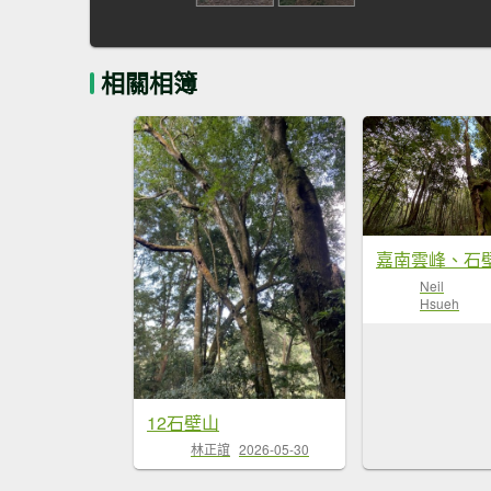
相關相簿
嘉南雲峰、石
Neil
Hsueh
12石壁山
林正誼
2026-05-30