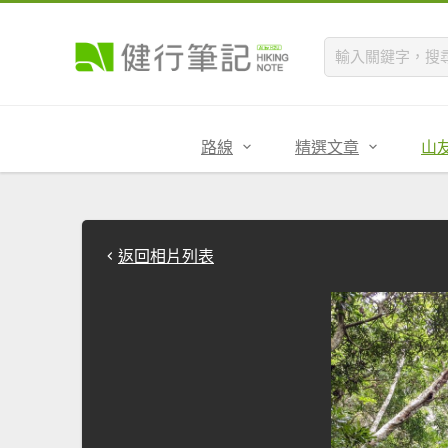
路線
精選文章
山
返回相片列表