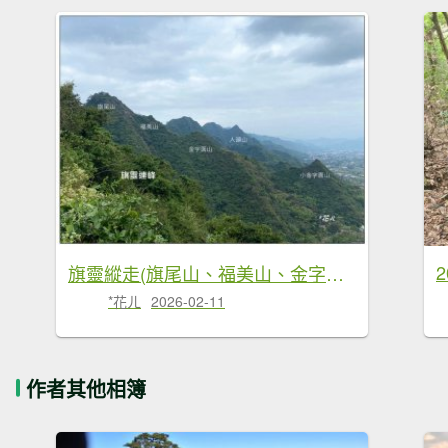
2
旗靈縱走(旗尾山、福美山、金字面山、人頭山、靈山)
*花ㄦ
2026-02-11
作者其他相簿