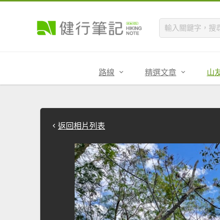
路線
精選文章
山
返回相片列表