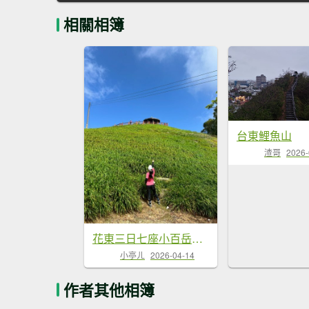
相關相簿
台東鯉魚山
渣哥
2026-
花東三日七座小百岳外加池上風情20260411-0413
小亭ㄦ
2026-04-14
作者其他相簿