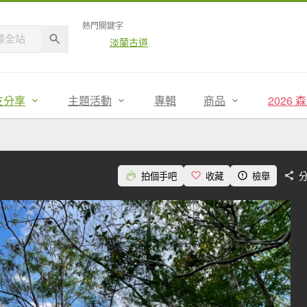
熱門關鍵字
淡蘭古道
友分享
主題活動
專輯
商品
2026
拍個手吧
收藏
檢舉