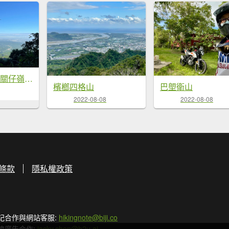
2022-8-13台南關仔嶺大凍山
檳榔四格山
巴塱衛山
2022-08-08
2022-08-08
條款
隱私權政策
記合作與網站客服:
hikingnote@biji.co
牌廣告合作:
jacky.chen@h2u.ai