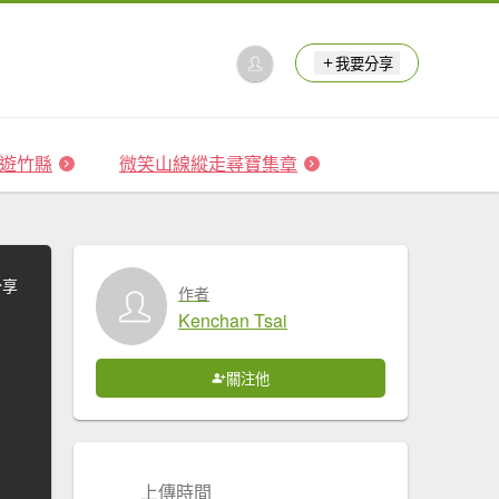
我要分享
 森遊竹縣
微笑山線縱走尋寶集章
分享
作者
Kenchan Tsai
關注他
上傳時間