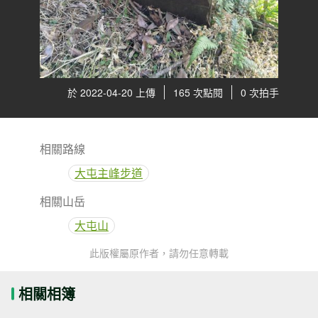
於 2022-04-20 上傳
165 次點閱
0 次拍手
相關路線
大屯主峰步道
相關山岳
大屯山
此版權屬原作者，請勿任意轉載
相關相簿