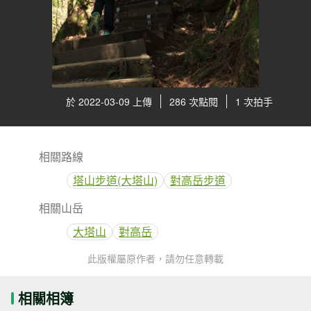
於 2022-03-09 上傳
286 次點閱
1 次拍手
相關路線
塔山步道(大塔山)
對高岳步道
相關山岳
大塔山
對高岳
此版權屬原作者，請勿任意轉載
相關相簿