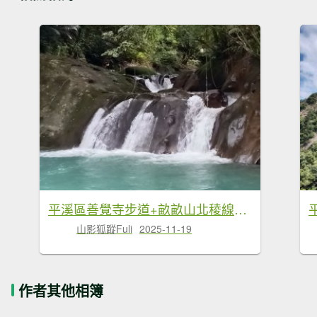
平溪區善覺寺步道+畝畝山北稜線+畝畝山+石硿子瀑布+灰窯瀑布O型
山影狐蹤Fuli
2025-11-19
作者其他相簿