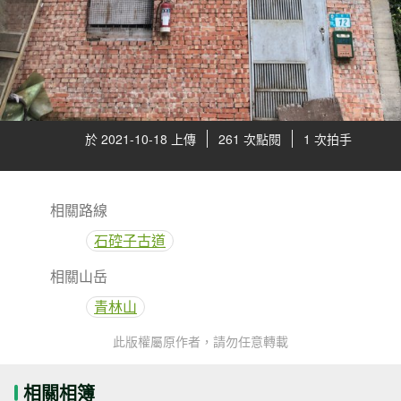
於 2021-10-18 上傳
261 次點閱
1 次拍手
相關路線
石硿子古道
相關山岳
青林山
此版權屬原作者，請勿任意轉載
相關相簿