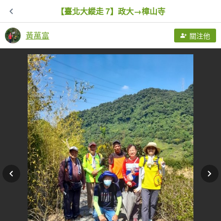
【臺北大縱走 7】政大→樟山寺
黃萬富
關注他