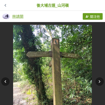
後大埔古道_山河嶺
林靖開
關注他