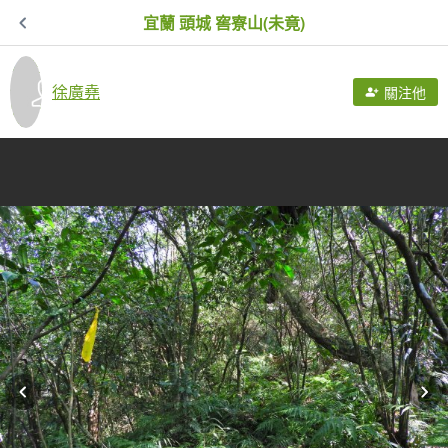
宜蘭 頭城 窖寮山(未竟)
徐廣堯
關注他