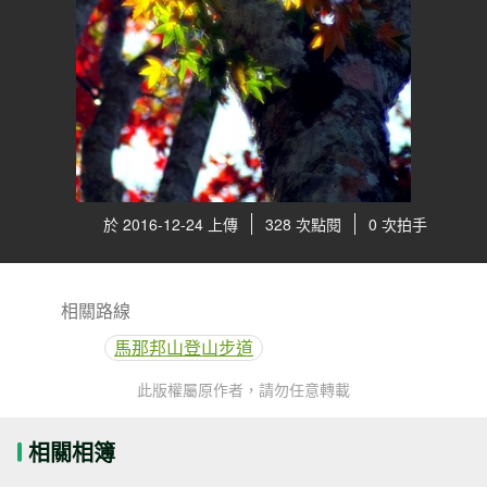
於 2016-12-24 上傳
328 次點閱
0 次拍手
相關路線
馬那邦山登山步道
此版權屬原作者，請勿任意轉載
相關相簿