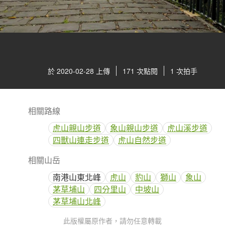
於 2020-02-28 上傳
171 次點閱
1 次拍手
相關路線
虎山親山步道
象山親山步道
虎山溪步道
四獸山連走步道
虎山自然步道
相關山岳
南港山東北峰
虎山
豹山
獅山
象山
茅草埔山
四分里山
中坡山
茅草埔山北峰
此版權屬原作者，請勿任意轉載