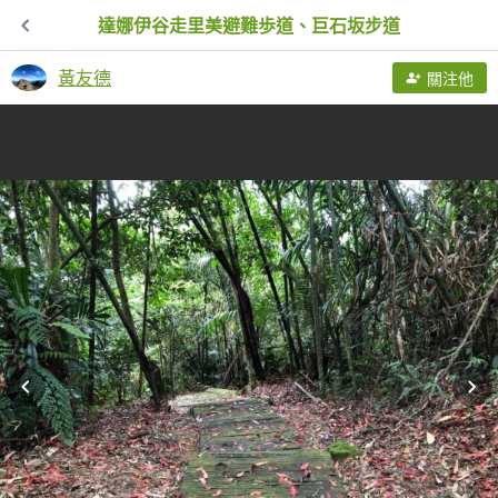
達娜伊谷走里美避難歩道、巨石坂步道
黃友德
關注他