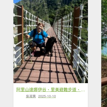
阿里山達娜伊谷、里美避難步道、巨石板步道
吳淑惠
2025-10-10