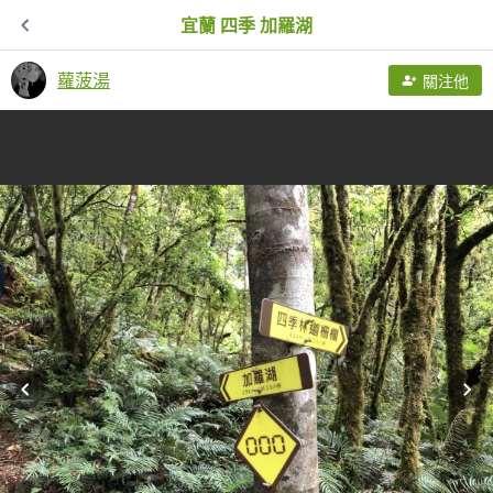
宜蘭 四季 加羅湖
蘿菠湯
關注他