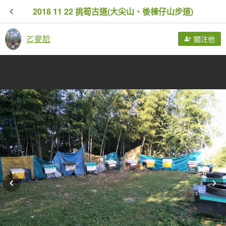
2018 11 22 挑筍古道(大尖山、後棟仔山步道)
ㄛ麥尬
關注他