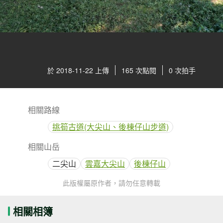
於 2018-11-22 上傳
165 次點閱
0 次拍手
相關路線
挑筍古道(大尖山、後棟仔山步道)
相關山岳
二尖山
雲嘉大尖山
後棟仔山
此版權屬原作者，請勿任意轉載
相關相簿