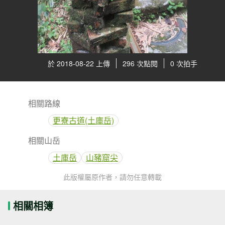
於 2018-08-22 上傳
296 次點閱
0 次拍手
相關路線
更寮古道(土庫岳)
相關山岳
土庫岳
山豬窟尖
此版權屬原作者，請勿任意轉載
相關相簿