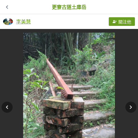
更寮古道土庫岳
李美慧
關注他